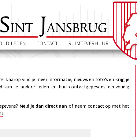
S
J
int
ansbrug
OUD-LEDEN
CONTACT
RUIMTEVERHUUR
. Daarop vind je meer informatie, nieuws en foto’s en krijg je
nd kun je andere leden en hun contactgegevens eenvoudig
gegevens?
Meld je dan direct aan
of neem contact op met het
nl
.