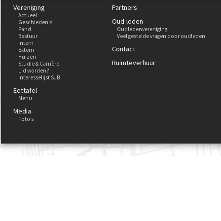
Vereniging
Partners
Actueel
Oud-leden
Geschiedenis
Pand
Oudledenvereniging
Bestuur
Veel gestelde vragen door oudleden
Intern
Contact
Extern
Huizen
Ruimteverhuur
Studie & Carrière
Lid worden?
Interesselijst SJB
Eettafel
Menu
Media
Foto’s