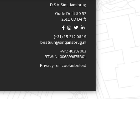
D.S.V. Sint Jansbrug
Oude Delft 50-52
2611 CD Delft
(+31) 15 212 06 19
bestuur@sintjansbrug.nl
KvK: 40397063
BTW: NL006899675B01
Privacy- en cookiebeleid