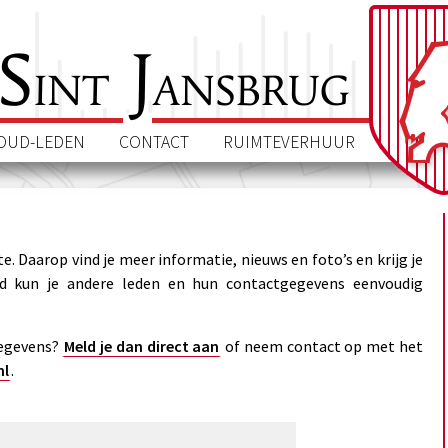
S
J
int
ansbrug
OUD-LEDEN
CONTACT
RUIMTEVERHUUR
. Daarop vind je meer informatie, nieuws en foto’s en krijg je
nd kun je andere leden en hun contactgegevens eenvoudig
gegevens?
Meld je dan direct aan
of neem contact op met het
nl
.