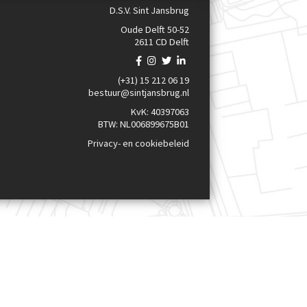
D.S.V. Sint Jansbrug
Oude Delft 50-52
2611 CD Delft
(+31) 15 212 06 19
bestuur@sintjansbrug.nl
KvK: 40397063
BTW: NL006899675B01
Privacy- en cookiebeleid