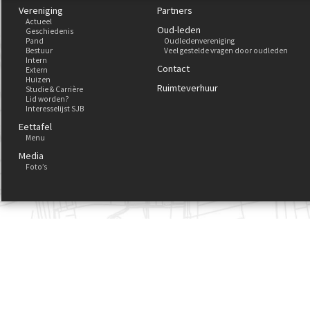
Vereniging
Partners
Actueel
Oud-leden
Geschiedenis
Pand
Oudledenvereniging
Bestuur
Veel gestelde vragen door oudleden
Intern
Contact
Extern
Huizen
Ruimteverhuur
Studie & Carrière
Lid worden?
Interesselijst SJB
Eettafel
Menu
Media
Foto’s