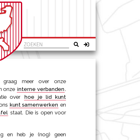
e graag meer over onze
n onze
interne verbanden
.
atie over
hoe je lid kunt
 ons
kunt samenwerken
en
fel
staat. Die is open voor
rug en heb je (nog) geen