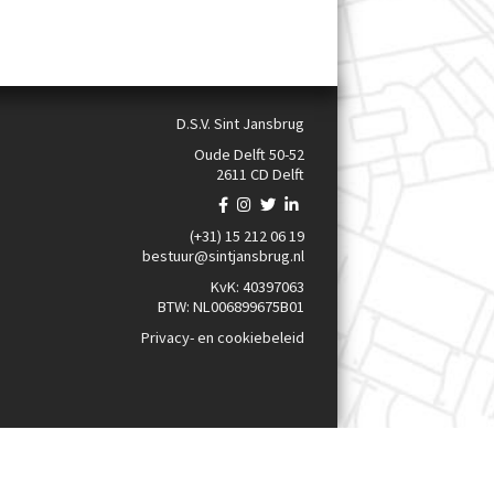
D.S.V. Sint Jansbrug
Oude Delft 50-52
2611 CD Delft
(+31) 15 212 06 19
bestuur@sintjansbrug.nl
KvK: 40397063
BTW: NL006899675B01
Privacy- en cookiebeleid