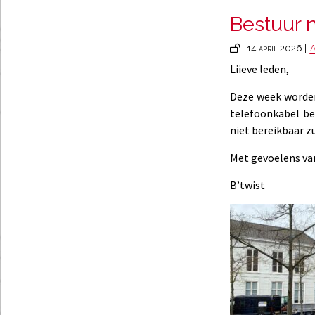
Bestuur n
14 april 2026 |
A
Liieve leden,
Deze week worden
telefoonkabel be
niet bereikbaar zu
Met gevoelens van
B’twist