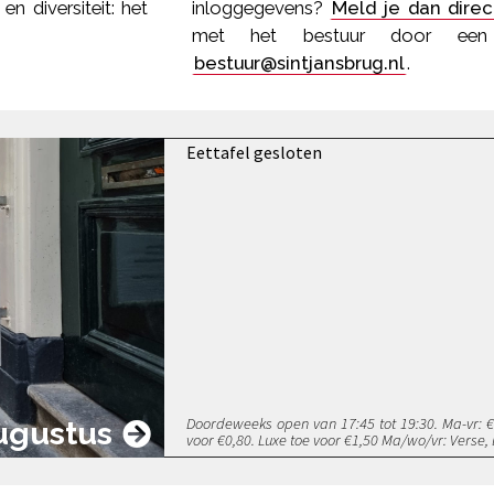
n diversiteit: het
inloggegevens?
Meld je dan direc
met het bestuur door een
bestuur@sintjansbrug.nl
.
Eettafel gesloten
Doordeweeks open van 17:45 tot 19:30. Ma-vr: €5
ugustus
voor €0,80. Luxe toe voor €1,50 Ma/wo/vr: Verse,