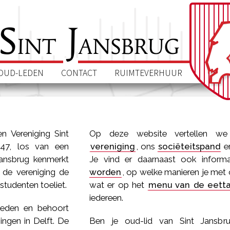
S
J
int
ansbrug
OUD-LEDEN
CONTACT
RUIMTEVERHUUR
n Vereniging Sint
Op deze website vertellen w
947, los van een
vereniging
, ons
sociëteitspand
e
 Jansbrug kenmerkt
Je vind er daarnaast ook inform
s de vereniging de
worden
, op welke manieren je met
studenten toeliet.
wat er op het
menu van de eetta
iedereen.
leden en behoort
ingen in Delft. De
Ben je oud-lid van Sint Jansb