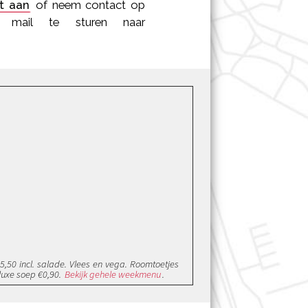
t aan
of neem contact op
 mail te sturen naar
,50 incl. salade. Vlees en vega. Roomtoetjes
 luxe soep €0,90.
Bekijk gehele weekmenu
.