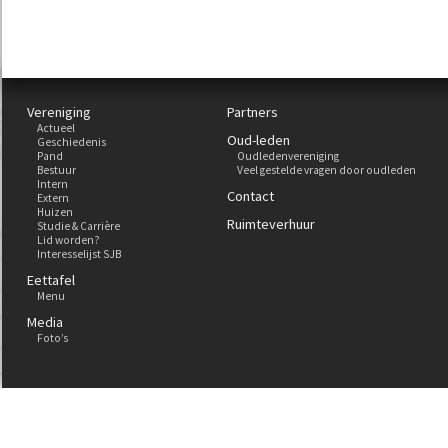
Vereniging
Partners
Actueel
Oud-leden
Geschiedenis
Pand
Oudledenvereniging
Bestuur
Veel gestelde vragen door oudleden
Intern
Contact
Extern
Huizen
Ruimteverhuur
Studie & Carrière
Lid worden?
Interesselijst SJB
Eettafel
Menu
Media
Foto’s