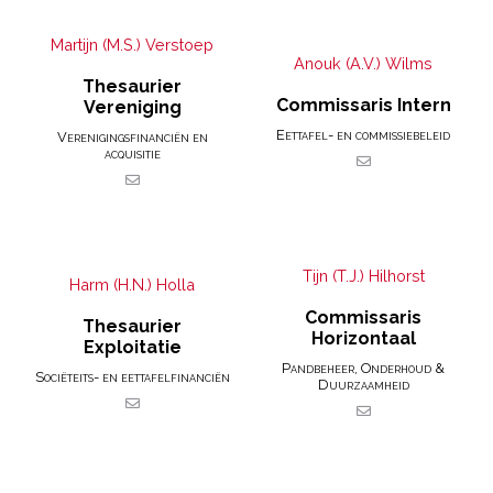
Martijn (M.S.) Verstoep
Anouk (A.V.) Wilms
Thesaurier
Commissaris Intern
Vereniging
Eettafel- en commissiebeleid
Verenigingsfinanciën en
acquisitie
Tijn (T.J.) Hilhorst
Harm (H.N.) Holla
Commissaris
Thesaurier
Horizontaal
Exploitatie
Pandbeheer, Onderhoud &
Sociëteits- en eettafelfinanciën
Duurzaamheid