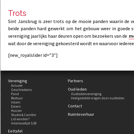
Trots
Sint Jansbrug is zeer trots op de mooie panden waarin de ve
beide panden hard gewerkt om het gebouw weer in goede s
vereniging jaarlijks haar deuren open om bezoekers van de
mo
wat door de vereniging gekoesterd wordt en waarvoor iedereen
[new_royalslider id=”3″]
Vereniging
Partners
Actueel
Oud-leden
Geschiedenis
Pand
Oudledenvereniging
Bestuur
Veel gestelde vragen door oudleden
Intern
Contact
Extern
Huizen
Ruimteverhuur
Studie & Carrière
Lid worden?
Interesselijst SJB
Eettafel