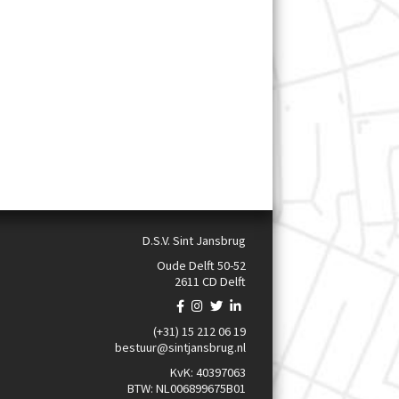
D.S.V. Sint Jansbrug
Oude Delft 50-52
2611 CD Delft
(+31) 15 212 06 19
bestuur@sintjansbrug.nl
KvK: 40397063
BTW: NL006899675B01