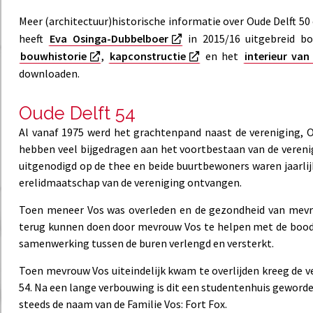
Meer (architectuur)historische informatie over Oude Delft 50 
heeft
Eva Osinga-Dubbelboer
in 2015/16 uitgebreid bo
bouwhistorie
,
kapconstructie
en het
interieur va
downloaden.
Oude Delft 54
Al vanaf 1975 werd het grachtenpand naast de vereniging,
hebben veel bijgedragen aan het voortbestaan van de verenig
uitgenodigd op de thee en beide buurtbewoners waren jaarlijk
erelidmaatschap van de vereniging ontvangen.
Toen meneer Vos was overleden en de gezondheid van mevro
terug kunnen doen door mevrouw Vos te helpen met de boods
samenwerking tussen de buren verlengd en versterkt.
Toen mevrouw Vos uiteindelijk kwam te overlijden kreeg de v
54. Na een lange verbouwing is dit een studentenhuis geworde
steeds de naam van de Familie Vos: Fort Fox.