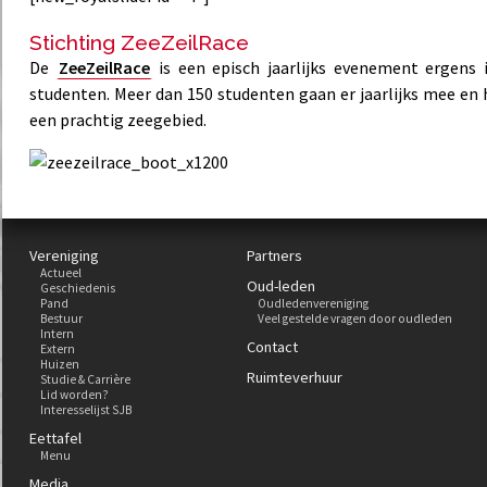
Stichting ZeeZeilRace
De
ZeeZeilRace
is een episch jaarlijks evenement ergens 
studenten. Meer dan 150 studenten gaan er jaarlijks mee en 
een prachtig zeegebied.
Vereniging
Partners
Actueel
Oud-leden
Geschiedenis
Pand
Oudledenvereniging
Bestuur
Veel gestelde vragen door oudleden
Intern
Contact
Extern
Huizen
Ruimteverhuur
Studie & Carrière
Lid worden?
Interesselijst SJB
Eettafel
Menu
Media