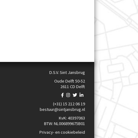
D.S.V. Sint Jansbrug
Oude Delft 50-52
2611 CD Delft
(+31) 15 212 06 19
bestuur@sintjansbrug.nl
KvK: 40397063
BTW: NL006899675B01
Privacy- en cookiebeleid