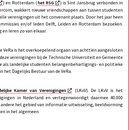
) en Rotterdam (
het RSG
) is Sint Jansbrug verbonden in
tercom, wakkert nieuwe vriendschappen aan tussen studenten
alle verenigingen uit het convenant plaats. Door het jaar heen
 commissies en/of leden Delft, Leiden en Rotterdam bezoeken.
 en leren zo van elkaar.
e VeRa is het overkoepelend orgaan van achttien aangesloten
deze verenigingen bij de Technische Universiteit en Gemeente
e als landelijke studenten belangenbehartigings- en politieke
in het Dagelijks Bestuur van de VeRa.
delijke Kamer van Verenigingen
(LKvV). De LKvV is het
nigingen in Nederland en vertegenwoordigt daarmee 40.000
r andere het gebied van informatie-uitwisseling, beeldvorming
en in het algemeen.