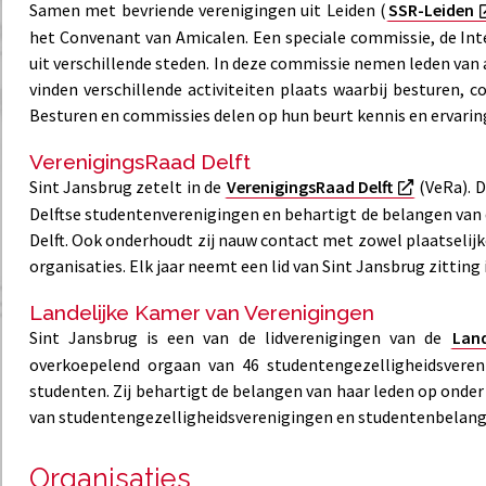
Samen met bevriende verenigingen uit Leiden (
SSR-Leiden
het Convenant van Amicalen. Een speciale commissie, de In
uit verschillende steden. In deze commissie nemen leden van 
vinden verschillende activiteiten plaats waarbij besturen,
Besturen en commissies delen op hun beurt kennis en ervaring
VerenigingsRaad Delft
Sint Jansbrug zetelt in de
VerenigingsRaad Delft
(VeRa). D
Delftse studentenverenigingen en behartigt de belangen van 
Delft. Ook onderhoudt zij nauw contact met zowel plaatselijk
organisaties. Elk jaar neemt een lid van Sint Jansbrug zitting 
Landelijke Kamer van Verenigingen
Sint Jansbrug is een van de lidverenigingen van de
Lan
overkoepelend orgaan van 46 studentengezelligheidsvere
studenten. Zij behartigt de belangen van haar leden op onde
van studentengezelligheidsverenigingen en studentenbelang
Organisaties