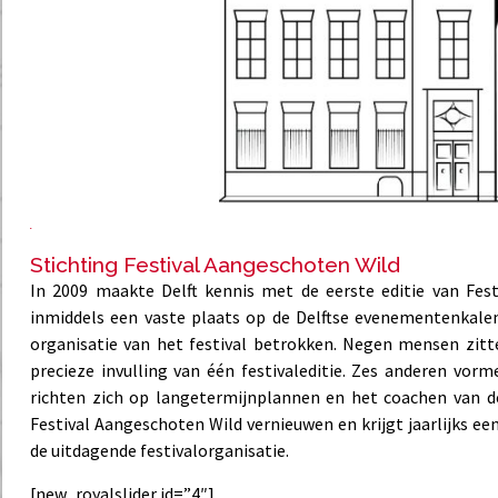
Stichting Festival Aangeschoten Wild
In 2009 maakte Delft kennis met de eerste editie van Fest
inmiddels een vaste plaats op de Delftse evenementenkalen
organisatie van het festival betrokken. Negen mensen zitte
precieze invulling van één festivaleditie. Zes anderen vor
richten zich op langetermijnplannen en het coachen van de
Festival Aangeschoten Wild vernieuwen en krijgt jaarlijks e
de uitdagende festivalorganisatie.
[new_royalslider id=”4″]