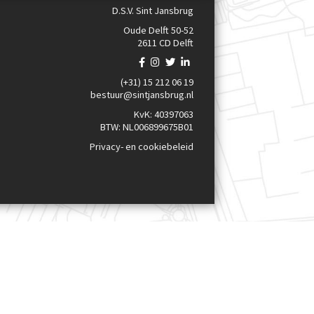
D.S.V. Sint Jansbrug
Oude Delft 50-52
2611 CD Delft
(+31) 15 212 06 19
bestuur@sintjansbrug.nl
KvK: 40397063
BTW: NL006899675B01
Privacy- en cookiebeleid