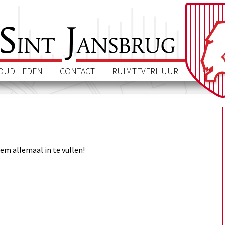
S
J
int
ansbrug
OUD-LEDEN
CONTACT
RUIMTEVERHUUR
em allemaal in te vullen!