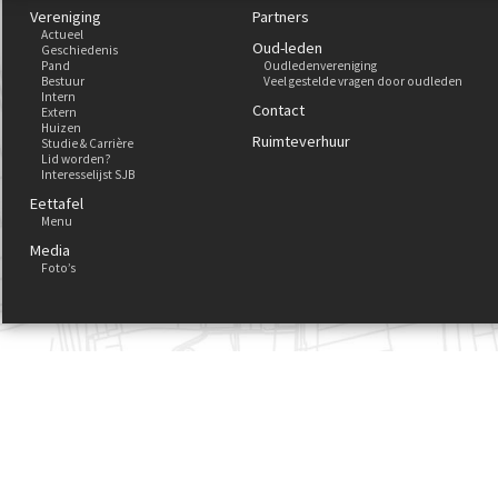
Vereniging
Partners
Actueel
Oud-leden
Geschiedenis
Pand
Oudledenvereniging
Bestuur
Veel gestelde vragen door oudleden
Intern
Contact
Extern
Huizen
Ruimteverhuur
Studie & Carrière
Lid worden?
Interesselijst SJB
Eettafel
Menu
Media
Foto’s