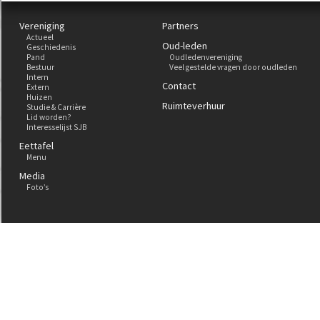
Vereniging
Partners
Actueel
Oud-leden
Geschiedenis
Pand
Oudledenvereniging
Bestuur
Veel gestelde vragen door oudleden
Intern
Contact
Extern
Huizen
Ruimteverhuur
Studie & Carrière
Lid worden?
Interesselijst SJB
Eettafel
Menu
Media
Foto’s