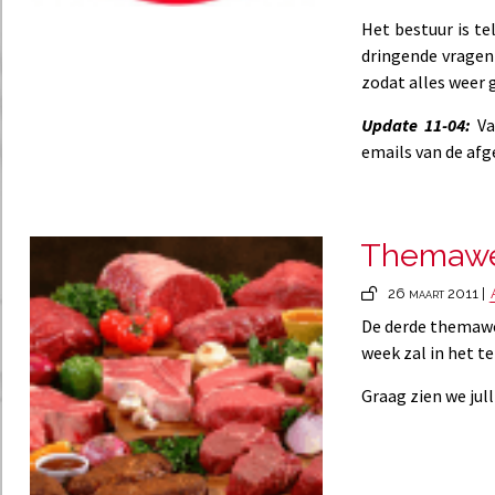
Het bestuur is te
dringende vragen
zodat alles weer 
Update 11-04:
Va
emails van de afg
Themawee
26 maart 2011 |
De derde themawe
week zal in het t
Graag zien we jul