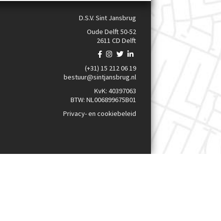
D.S.V. Sint Jansbrug
Oude Delft 50-52
2611 CD Delft
(+31) 15 212 06 19
bestuur@sintjansbrug.nl
KvK: 40397063
BTW: NL006899675B01
Privacy- en cookiebeleid