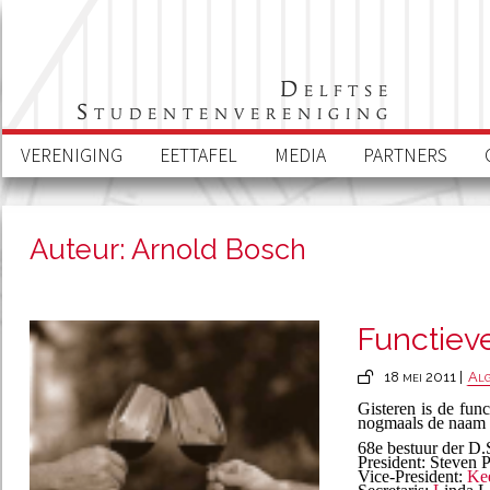
Delftse
Studentenvereniging
VERENIGING
EETTAFEL
MEDIA
PARTNERS
Auteur: Arnold Bosch
Functiev
18 mei 2011 |
Al
Gisteren is de fun
nogmaals de naam e
68e bestuur der D
President: Steven P
Vice-President:
Kee