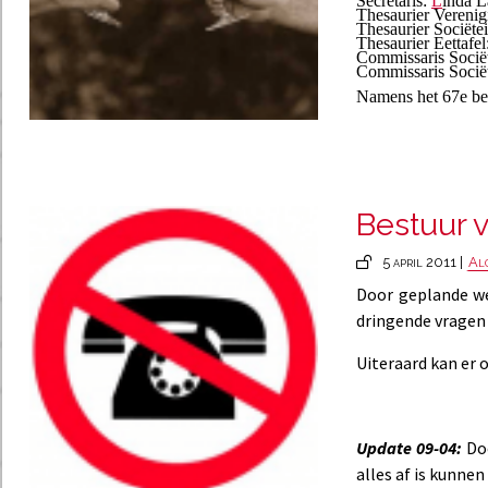
Secretaris:
L
inda 
Thesaurier Vereni
Thesaurier Sociëte
Thesaurier Eettafel
Commissaris Sociët
Commissaris Sociët
Namens het 67e bes
Bestuur 
5 april 2011 |
Al
Door geplande we
dringende vragen 
Uiteraard kan er
Update 09-04:
Do
alles af is kunne