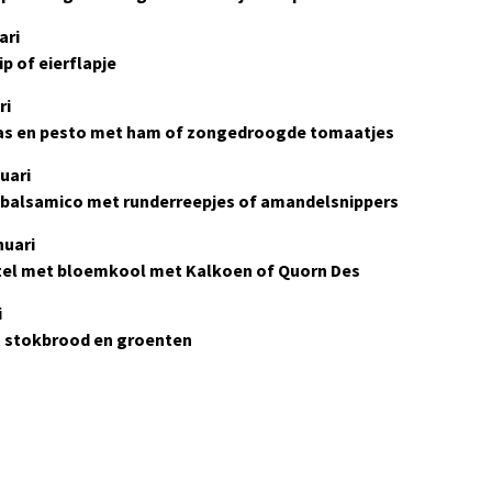
ari
p of eierflapje
ri
as en pesto met ham of zongedroogde tomaatjes
uari
 balsamico met runderreepjes of amandelsnippers
nuari
el met bloemkool met Kalkoen of Quorn Des
i
 stokbrood en groenten