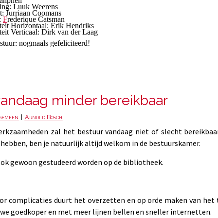
Lanphen
ging: Luuk Weerens
it: Jurriaan Coomans
:
F
rederique Catsman
eit Horizontaal: Erik Hendriks
eit Verticaal: Dirk van der Laag
tuur: nogmaals gefeliciteerd!
vandaag minder bereikbaar
gemeen
|
Arnold Bosch
rkzaamheden zal het bestuur vandaag niet of slecht bereikbaar 
hebben, ben je natuurlijk altijd welkom in de bestuurskamer.
 ook gewoon gestudeerd worden op de bibliotheek.
or complicaties duurt het overzetten en op orde maken van het 
n we goedkoper en met meer lijnen bellen en sneller internetten.