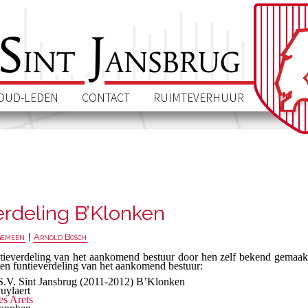
S
J
int
ansbrug
OUD-LEDEN
CONTACT
RUIMTEVERHUUR
erdeling B’Klonken
gemeen
|
Arnold Bosch
ctieverdeling van het aankomend bestuur door hen zelf bekend gemaak
n funtieverdeling van het aankomend bestuur:
.S.V. Sint Jansbrug (2011-2012) B’Klonken
uylaert
s Arets