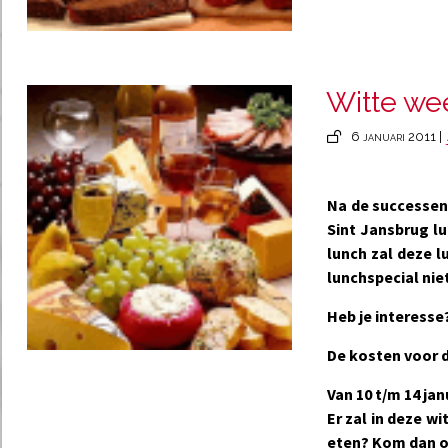
Witte we
6 januari 2011 |
Na de successen 
Sint Jansbrug lu
lunch zal deze l
lunchspecial nie
Heb je interesse
De kosten voor d
Van 10 t/m 14 j
Er zal in deze w
eten? Kom dan o