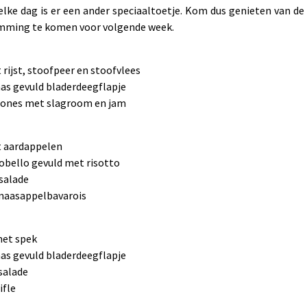
lke dag is er een ander speciaaltoetje. Kom dus genieten van de
emming te komen voor volgende week.
rijst, stoofpeer en stoofvlees
aas gevuld bladerdeegflapje
Scones met slagroom en jam
 aardappelen
obello gevuld met risotto
salade
inaasappelbavarois
met spek
aas gevuld bladerdeegflapje
 salade
ifle