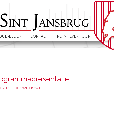
S
J
int
ansbrug
OUD-LEDEN
CONTACT
RUIMTEVERHUUR
ogrammapresentatie
gemeen
|
Floris van der Marel