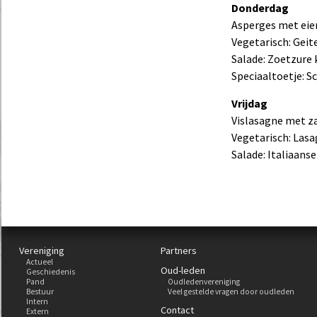
Donderdag
Asperges met eier
Vegetarisch: Geit
Salade: Zoetzur
Speciaaltoetje: 
Vrijdag
Vislasagne met z
Vegetarisch: Las
Salade: Italiaanse
Vereniging
Partners
Actueel
Oud-leden
Geschiedenis
Pand
Oudledenvereniging
Bestuur
Veel gestelde vragen door oudleden
Intern
Contact
Extern