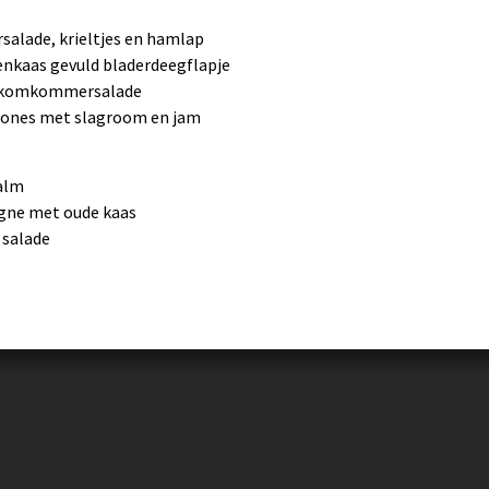
salade, krieltjes en hamlap
enkaas gevuld bladerdeegflapje
e komkommersalade
Scones met slagroom en jam
alm
agne met oude kaas
 salade