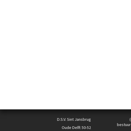
D.S.V. Sint Jansbrug
bestuur
Oude Delft 50-52