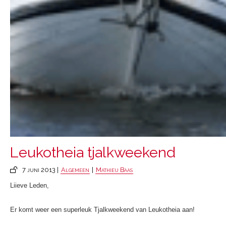
Leukotheia tjalkweekend
7 juni 2013 |
Algemeen
|
Mathieu Baas
Liieve Leden,
Er komt weer een superleuk Tjalkweekend van Leukotheia aan!