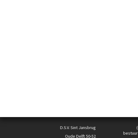
D.S.V. Sint Jansbrug
bestuur
Oude Delft 50-52