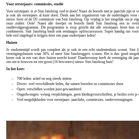
Voor eerstejaars: commissies, studie
Voor eerstejaars is er Sint Jansbrug veel te doen! Naast de borrels met je jaarclub zijn er 
je ook als eerstejaars al kunt doen. Denk aan het organiseren van de ouderdagen voor a
nieuw feest of de DJ commissie van Sint Jansbrug. Op vrijdag is het mogelijk om je eige
onze zolder: Oele! Naast alle feestjes en borrels biedt Sint Jansbrug een in ov
studievolgprogramma. Dit programma is erop gericht dat alle eerstejaars leren hun s
combineren. Sint Jansbrug biedt ook eendaagse opfriscursussen. Super handig om voo
hele stof uitgelegd te krijgen door een paar ouderejaars leden!
Huizen
Je studententijd wordt pas compleet als je ook in een echt studentenhuis woont. Sint 
verenigingshuizen waar 50% of meer Sint Jansbruggers wonen. Het is dus goed mogelijk
keren ook in een van deze huizen terecht komt! Daarbovenop heeft de vereniging dit jaa
om om te bouwen tot een groot (16 bewoners) nieuw Sint Jansbrug huis!
In het kort:
700 leden: actief en nog steeds intiem
Divers: veel verschillende leden, die samen borrelen en commissies doen
Open: verschillen worden juist gewaardeerd
Ongedwongen: weinig verplichtingen, geen kledingvoorschriften, je beslist over je 
Veel mogelijkheden voor eerstejaars: jaarclubs, commissies, onderverenigingen