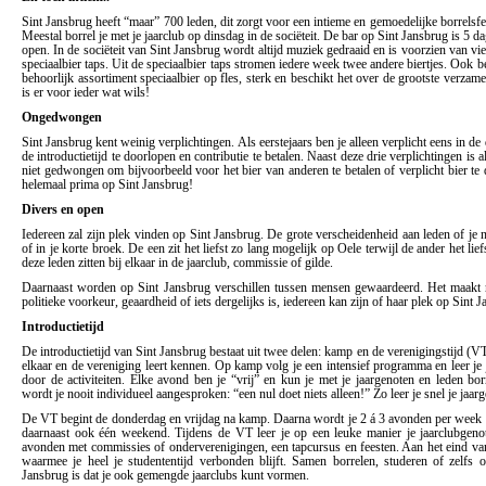
Sint Jansbrug heeft “maar” 700 leden, dit zorgt voor een intieme en gemoedelijke borrelsfeer
Meestal borrel je met je jaarclub op dinsdag in de sociëteit. De bar op Sint Jansbrug is 5 
open. In de sociëteit van Sint Jansbrug wordt altijd muziek gedraaid en is voorzien van vie
speciaalbier taps. Uit de speciaalbier taps stromen iedere week twee andere biertjes. Ook be
behoorlijk assortiment speciaalbier op fles, sterk en beschikt het over de grootste verza
is er voor ieder wat wils!
Ongedwongen
Sint Jansbrug kent weinig verplichtingen. Als eerstejaars ben je alleen verplicht eens in de
de introductietijd te doorlopen en contributie te betalen. Naast deze drie verplichtingen is 
niet gedwongen om bijvoorbeeld voor het bier van anderen te betalen of verplicht bier te 
helemaal prima op Sint Jansbrug!
Divers en open
Iedereen zal zijn plek vinden op Sint Jansbrug. De grote verscheidenheid aan leden of je n
of in je korte broek. De een zit het liefst zo lang mogelijk op Oele terwijl de ander het lief
deze leden zitten bij elkaar in de jaarclub, commissie of gilde.
Daarnaast worden op Sint Jansbrug verschillen tussen mensen gewaardeerd. Het maakt ni
politieke voorkeur, geaardheid of iets dergelijks is, iedereen kan zijn of haar plek op Sint 
Introductietijd
De introductietijd van Sint Jansbrug bestaat uit twee delen: kamp en de verenigingstijd (VT)
elkaar en de vereniging leert kennen. Op kamp volg je een intensief programma en leer je
door de activiteiten. Elke avond ben je “vrij” en kun je met je jaargenoten en leden borr
wordt je nooit individueel aangesproken: “een nul doet niets alleen!” Zo leer je snel je jaa
De VT begint de donderdag en vrijdag na kamp. Daarna wordt je 2 á 3 avonden per week 
daarnaast ook één weekend. Tijdens de VT leer je op een leuke manier je jaarclubgeno
avonden met commissies of onderverenigingen, een tapcursus en feesten. Aan het eind va
waarmee je heel je studententijd verbonden blijft. Samen borrelen, studeren of zelfs o
Jansbrug is dat je ook gemengde jaarclubs kunt vormen.