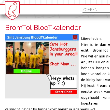
BromTol BlooTkalender
Liieve leden,
Hier is ie dan e
echt BromTol B
Wie wil er nou ni
AK, B’sTuur en a
hebben hangen
koop vooral de k
de kinky kant va
Hij kost 4 euro 
eerste week van
opgehaald kun
koesteren 
verwachting dat hij binnenkort hangt in iedereens wc!