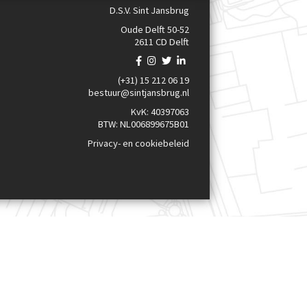
D.S.V. Sint Jansbrug
Oude Delft 50-52
2611 CD Delft
(+31) 15 212 06 19
bestuur@sintjansbrug.nl
KvK: 40397063
BTW: NL006899675B01
Privacy- en cookiebeleid