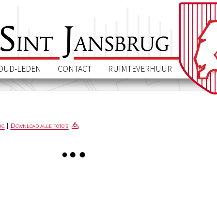
S
J
int
ansbrug
OUD-LEDEN
CONTACT
RUIMTEVERHUUR
ug
|
Download alle foto's