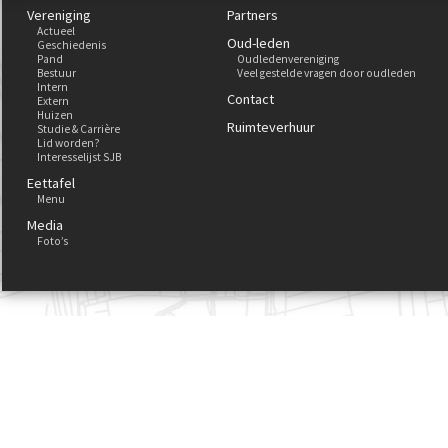
Vereniging
Partners
Actueel
Oud-leden
Geschiedenis
Pand
Oudledenvereniging
Bestuur
Veel gestelde vragen door oudleden
Intern
Contact
Extern
Huizen
Ruimteverhuur
Studie & Carrière
Lid worden?
Interesselijst SJB
Eettafel
Menu
Media
Foto’s