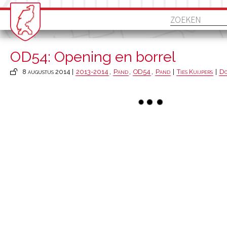
OD54: Opening en borrel
8 augustus 2014 |
2013-2014
,
Pand
,
OD54
,
Pand
|
Ties Kuijpers
|
Do