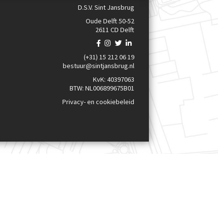
D.S.V. Sint Jansbrug
Oude Delft 50-52
2611 CD Delft
(+31) 15 212 06 19
bestuur@sintjansbrug.nl
KvK: 40397063
BTW: NL006899675B01
Privacy- en cookiebeleid