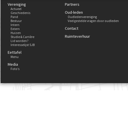
Vereniging
Partners
Actueel
Oud-leden
Geschiedenis
Pand
Oudledenvereniging
Bestuur
Veel gestelde vragen door oudleden
Intern
Contact
Extern
Huizen
Ruimteverhuur
Studie & Carrière
Lid worden?
Interesselijst SJB
Eettafel
Menu
Media
Foto’s