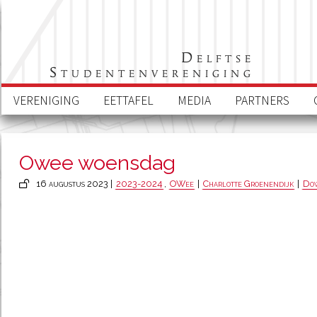
Delftse
Studentenvereniging
VERENIGING
EETTAFEL
MEDIA
PARTNERS
Owee woensdag
16 augustus 2023 |
2023-2024
,
OWee
|
Charlotte Groenendijk
|
Dow