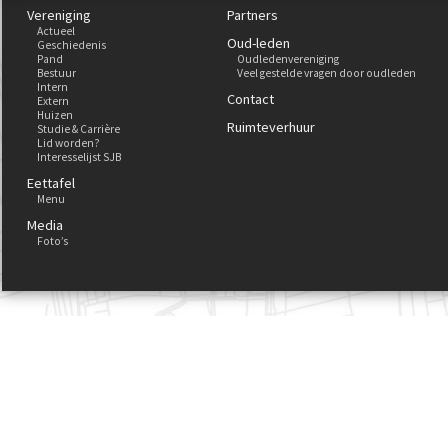
Vereniging
Partners
Actueel
Oud-leden
Geschiedenis
Pand
Oudledenvereniging
Bestuur
Veel gestelde vragen door oudleden
Intern
Contact
Extern
Huizen
Ruimteverhuur
Studie & Carrière
Lid worden?
Interesselijst SJB
Eettafel
Menu
Media
Foto’s