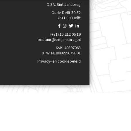
D.S.V. Sint Jansbrug
Oude Delft 50-52
2611 CD Delft
(+31) 15 212 06 19
bestuur@sintjansbrug.nl
KvK: 40397063
BTW: NL006899675B01
Privacy- en cookiebeleid