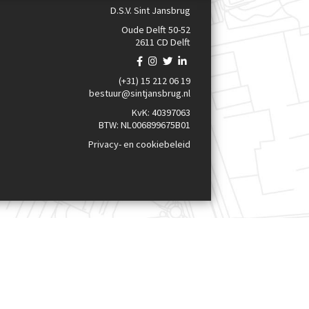
D.S.V. Sint Jansbrug
Oude Delft 50-52
2611 CD Delft
(+31) 15 212 06 19
bestuur@sintjansbrug.nl
KvK: 40397063
BTW: NL006899675B01
Privacy- en cookiebeleid