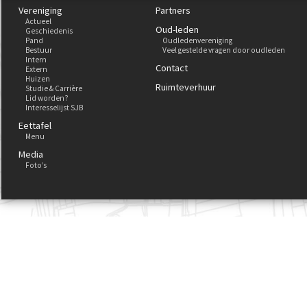
Vereniging
Partners
Actueel
Oud-leden
Geschiedenis
Pand
Oudledenvereniging
Bestuur
Veel gestelde vragen door oudleden
Intern
Contact
Extern
Huizen
Ruimteverhuur
Studie & Carrière
Lid worden?
Interesselijst SJB
Eettafel
Menu
Media
Foto’s