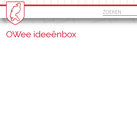
OWee ideeënbox