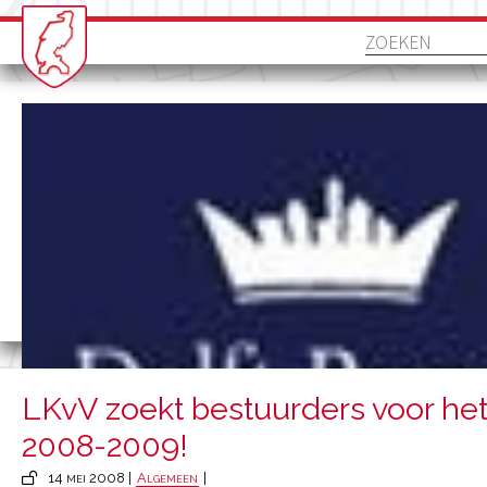
LKvV zoekt bestuurders voor het 
2008-2009!
14 mei 2008 |
Algemeen
|