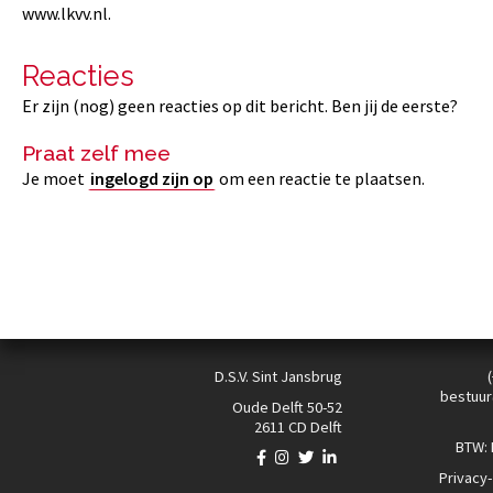
www.lkvv.nl.
Reacties
Er zijn (nog) geen reacties op dit bericht. Ben jij de eerste?
Praat zelf mee
Je moet
ingelogd zijn op
om een reactie te plaatsen.
D.S.V. Sint Jansbrug
bestuur
Oude Delft 50-52
2611 CD Delft
BTW:
Privacy