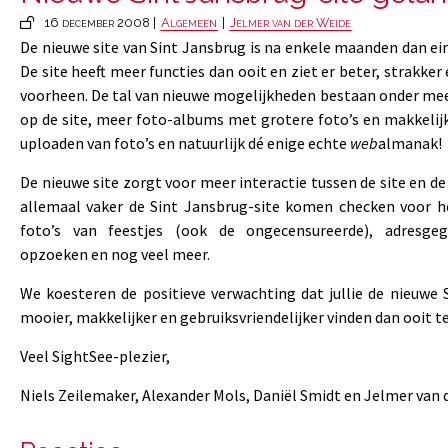
16 december 2008 |
Algemeen
|
Jelmer van der Weide
De nieuwe site van Sint Jansbrug is na enkele maanden dan ein
De site heeft meer functies dan ooit en ziet er beter, strakker 
voorheen. De tal van nieuwe mogelijkheden bestaan onder mee
op de site, meer foto-albums met grotere foto’s en makkelijk
uploaden van foto’s en natuurlijk dé enige echte
web
almanak!
De nieuwe site zorgt voor meer interactie tussen de site en de 
allemaal vaker de Sint Jansbrug-site komen checken voor h
foto’s van feestjes (ook de ongecensureerde), adresge
opzoeken en nog veel meer.
We koesteren de positieve verwachting dat jullie de nieuwe 
mooier, makkelijker en gebruiksvriendelijker vinden dan ooit t
Veel SightSee-plezier,
Niels Zeilemaker, Alexander Mols, Daniël Smidt en Jelmer van 