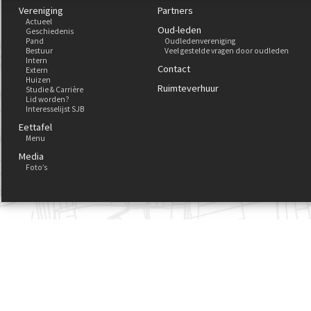
Vereniging
Partners
Actueel
Oud-leden
Geschiedenis
Pand
Oudledenvereniging
Bestuur
Veel gestelde vragen door oudleden
Intern
Contact
Extern
Huizen
Ruimteverhuur
Studie & Carrière
Lid worden?
Interesselijst SJB
Eettafel
Menu
Media
Foto’s