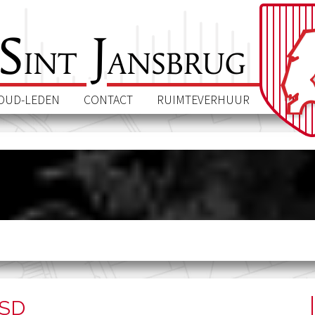
S
J
int
ansbrug
OUD-LEDEN
CONTACT
RUIMTEVERHUUR
SSD