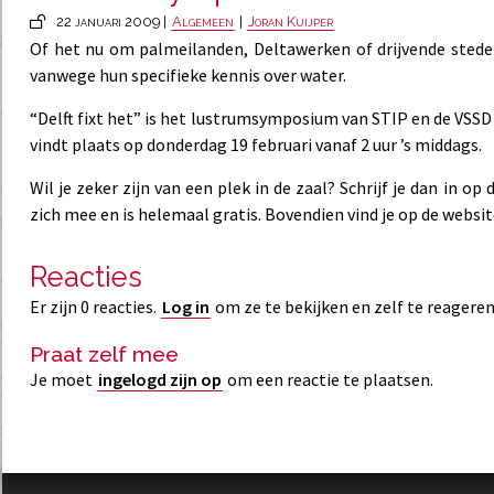
22 januari 2009 |
Algemeen
|
Joran Kuijper
Of het nu om palmeilanden, Deltawerken of drijvende steden
vanwege hun specifieke kennis over water.
“Delft fixt het” is het lustrumsymposium van STIP en de VSS
vindt plaats op donderdag 19 februari vanaf 2 uur ’s middags.
Wil je zeker zijn van een plek in de zaal? Schrijf je dan in o
zich mee en is helemaal gratis. Bovendien vind je op de websit
Reacties
Er zijn 0 reacties.
Log in
om ze te bekijken en zelf te reageren
Praat zelf mee
Je moet
ingelogd zijn op
om een reactie te plaatsen.