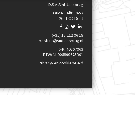
D.S.V. Sint Jansbrug
Oude Delft 50-52
2611 CD Delft
(+31) 15 212 06 19
bestuur@sintjansbrug.nl
KvK: 40397063
BTW: NL006899675B01
Privacy- en cookiebeleid