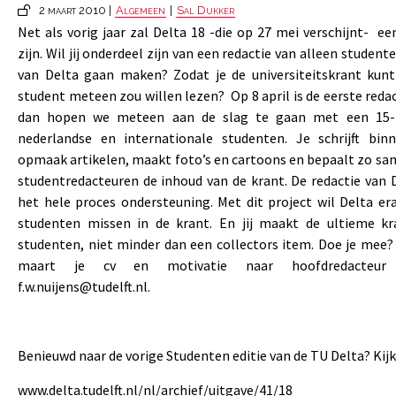
2 maart 2010 |
Algemeen
|
Sal Dukker
Net als vorig jaar zal Delta 18 -die op 27 mei verschijnt- e
zijn. Wil jij onderdeel zijn van een redactie van alleen stude
van Delta gaan maken? Zodat je de universiteitskrant kunt 
student meteen zou willen lezen? Op 8 april is de eerste reda
dan hopen we meteen aan de slag te gaan met een 15-
nederlandse en internationale studenten. Je schrijft bi
opmaak artikelen, maakt foto’s en cartoons en bepaalt zo s
studentredacteuren de inhoud van de krant. De redactie van D
het hele proces ondersteuning. Met dit project wil Delta e
studenten missen in de krant. En jij maakt de ultieme k
studenten, niet minder dan een collectors item. Doe je mee?
maart je cv en motivatie naar hoofdredacteur 
f.w.nuijens@tudelft.nl.
Benieuwd naar de vorige Studenten editie van de TU Delta? Kijk
www.delta.tudelft.nl/nl/archief/uitgave/41/18