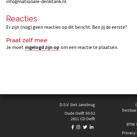
info@nationale-denktank.nl.
Reacties
Er zijn (nog) geen reacties op dit bericht. Ben jij de eerste?
Praat zelf mee
Je moet
ingelogd zijn op
om een reactie te plaatsen.
D.S.V. Sint Jansbrug
bestuur
Oude Delft 50-52
2611 CD Delft
BTW:
Privacy