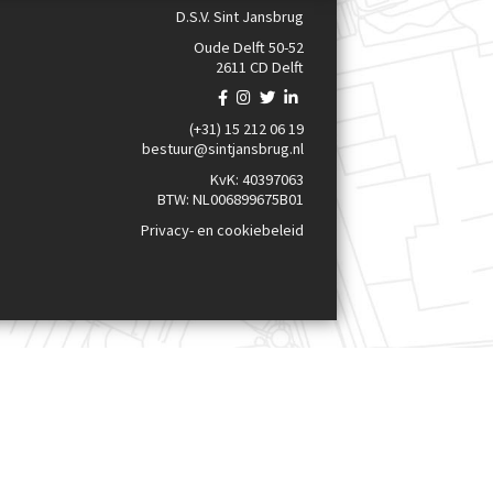
D.S.V. Sint Jansbrug
Oude Delft 50-52
2611 CD Delft
(+31) 15 212 06 19
bestuur@sintjansbrug.nl
KvK: 40397063
BTW: NL006899675B01
Privacy- en cookiebeleid