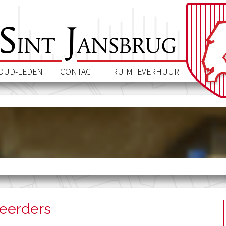
S
J
int
ansbrug
OUD-LEDEN
CONTACT
RUIMTEVERHUUR
eerders