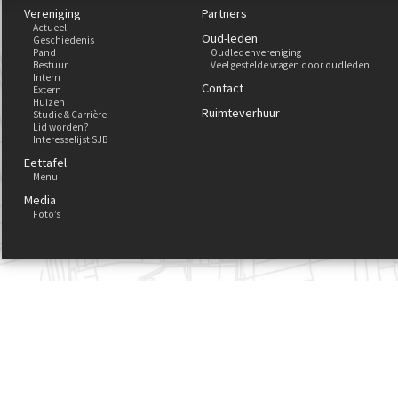
Vereniging
Partners
Actueel
Oud-leden
Geschiedenis
Pand
Oudledenvereniging
Bestuur
Veel gestelde vragen door oudleden
Intern
Contact
Extern
Huizen
Ruimteverhuur
Studie & Carrière
Lid worden?
Interesselijst SJB
Eettafel
Menu
Media
Foto’s