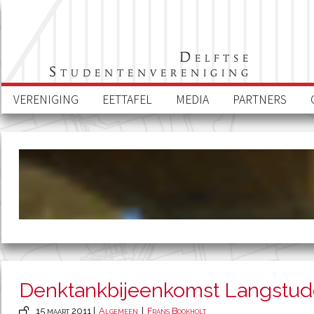
Delftse
Studentenvereniging
VERENIGING
EETTAFEL
MEDIA
PARTNERS
Denktankbijeenkomst Langstud
15 maart 2011 |
Algemeen
|
Frans Bookholt