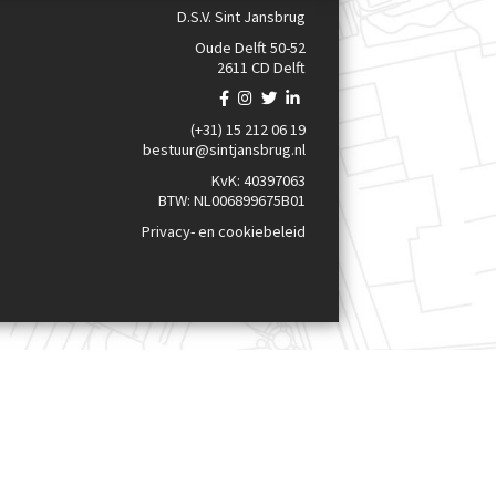
D.S.V. Sint Jansbrug
Oude Delft 50-52
2611 CD Delft
(+31) 15 212 06 19
bestuur@sintjansbrug.nl
KvK: 40397063
BTW: NL006899675B01
Privacy- en cookiebeleid