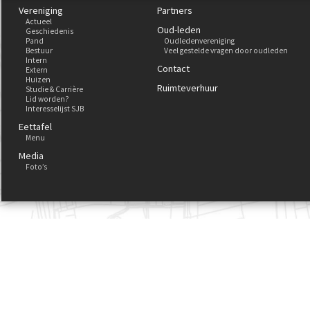
Vereniging
Partners
Actueel
Oud-leden
Geschiedenis
Pand
Oudledenvereniging
Bestuur
Veel gestelde vragen door oudleden
Intern
Contact
Extern
Huizen
Ruimteverhuur
Studie & Carrière
Lid worden?
Interesselijst SJB
Eettafel
Menu
Media
Foto’s