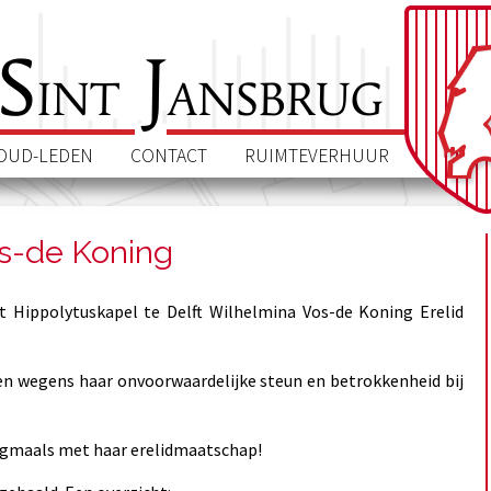
S
J
int
ansbrug
OUD-LEDEN
CONTACT
RUIMTEVERHUUR
s-de Koning
int Hippolytuskapel te Delft Wilhelmina Vos-de Koning Erelid
n wegens haar onvoorwaardelijke steun en betrokkenheid bij
nogmaals met haar erelidmaatschap!