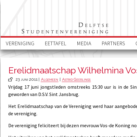
Delftse
Studentenvereniging
VERENIGING
EETTAFEL
MEDIA
PARTNERS
Erelidmaatschap Wilhelmina Vo
23 juni 2011 |
Algemeen
|
Astrid Geerlings
Vrijdag 17 juni jongstleden omstreeks 15:30 uur is in de S
geworden van D.S.V. Sint Jansbrug.
Het Erelidmaatschap van de Vereniging werd haar aangebode
de vereniging.
De vereniging feliciteert bij dezen mevrouw Vos-de Koning 