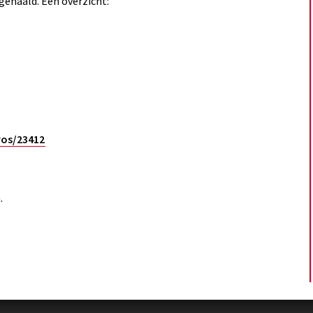
gehaald. Een overzicht:
-vos/23412
.