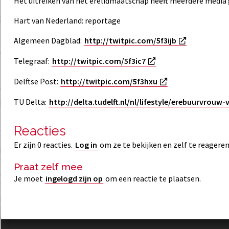
Het uitreiken van het erelidmaatschap heeft meerdere media 
Hart van Nederland: reportage
Algemeen Dagblad:
http://twitpic.com/5f3ijb
Telegraaf:
http://twitpic.com/5f3ic7
Delftse Post:
http://twitpic.com/5f3hxu
TU Delta:
http://delta.tudelft.nl/nl/lifestyle/erebuurvrouw
Reacties
Er zijn 0 reacties.
Log in
om ze te bekijken en zelf te reageren
Praat zelf mee
Je moet
ingelogd zijn op
om een reactie te plaatsen.