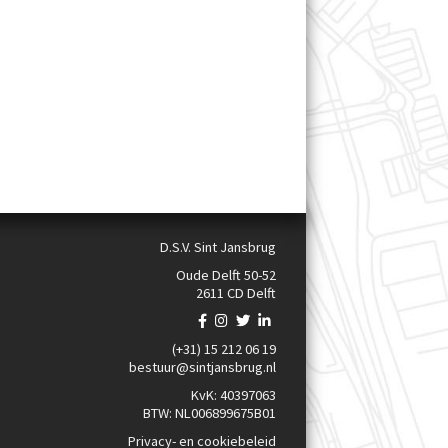
D.S.V. Sint Jansbrug
Oude Delft 50-52
2611 CD Delft
(+31) 15 212 06 19
bestuur@sintjansbrug.nl
KvK: 40397063
BTW: NL006899675B01
Privacy- en cookiebeleid