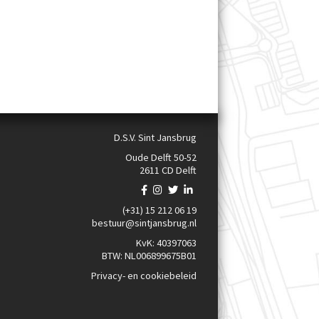
D.S.V. Sint Jansbrug
Oude Delft 50-52
2611 CD Delft
(+31) 15 212 06 19
bestuur@sintjansbrug.nl
KvK: 40397063
BTW: NL006899675B01
Privacy- en cookiebeleid