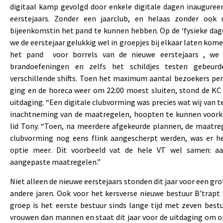
digitaal kamp gevolgd door enkele digitale dagen inauguree
eerstejaars. Zonder een jaarclub, en helaas zonder ook 
bijeenkomstin het pand te kunnen hebben. Op de ‘fysieke da
we de eerstejaar gelukkig wel in groepjes bij elkaar laten kom
het pand voor borrels van de nieuwe eerstejaars , we 
brandoefeningen en zelfs het schildjes testen gebeur
verschillende shifts. Toen het maximum aantal bezoekers pe
ging en de horeca weer om 22:00 moest sluiten, stond de KC
uitdaging. “Een digitale clubvorming was precies wat wij van t
inachtneming van de maatregelen, hoopten te kunnen voork
lid Tony. “Toen, na meerdere afgekeurde plannen, de maatre
clubvorming nog eens flink aangescherpt werden, was er h
optie meer. Dit voorbeeld vat de hele VT wel samen: a
aangepaste maatregelen.”
Niet alleen de nieuwe eerstejaars stonden dit jaar voor een gr
andere jaren. Ook voor het kersverse nieuwe bestuur B’trapt i
groep is het eerste bestuur sinds lange tijd met zeven bes
vrouwen dan mannen en staat dit jaar voor de uitdaging om op