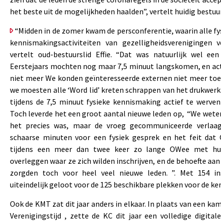
het beste uit de mogelijkheden haalden”, vertelt huidig bestuu
“Midden in de zomer kwam de persconferentie, waarin alle fy
kennismakingsactiviteiten van gezelligheidsverenigingen 
vertelt oud-bestuurslid Effie. “Dat was natuurlijk wel e
Eerstejaars mochten nog maar 7,5 minuut langskomen, en ac
niet meer We konden geïnteresseerde externen niet meer toe
we moesten alle ‘Word lid’ kreten schrappen van het drukwer
tijdens de 7,5 minuut fysieke kennismaking actief te werve
Toch leverde het een groot aantal nieuwe leden op, “We wete
het precies was, maar de vroeg gecommuniceerde verlaag
schaarse minuten voor een fysiek gesprek en het feit da
tijdens een meer dan twee keer zo lange OWee met hu
overleggen waar ze zich wilden inschrijven, en de behoefte aan
zorgden toch voor heel veel nieuwe leden. ”. Met 154 ins
uiteindelijk geloot voor de 125 beschikbare plekken voor de ke
Ook de KMT zat dit jaar anders in elkaar. In plaats van een ka
Verenigingstijd , zette de KC dit jaar een volledige digit