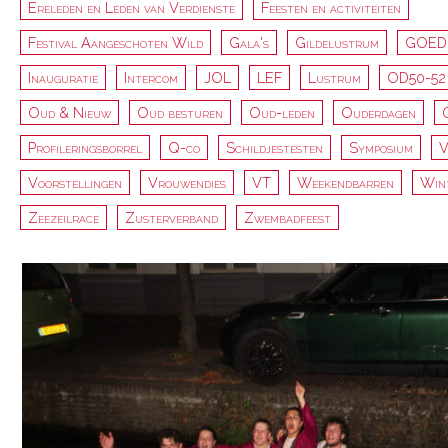
Ereleden en Leden van Verdienste
Feesten en activiteiten
Festival Aangeschoten Wild
Gala's
Gildelustrum
GOED
Inauguratie
Intercom
JOL
LEF
Lustrum
OD50-52
Oud & Nieuw
Oud besturen
Oud-leden
Ouderdagen
Profileringsborrel
Q-co
Schildjestesten
Symposium
V
Voorstellingen
Vrouwendies
VT
Weekendbarren
Win
Zeezeilrace
Zusterverband
Zwembadfeest