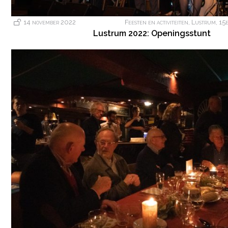
14 november 2022
Feesten en activiteiten
,
Lustrum
,
15
Lustrum 2022: Openingsstunt