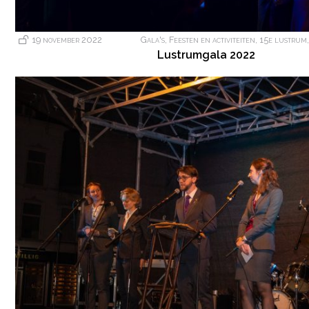
19 november 2022
Gala's
,
Feesten en activiteiten
,
15e lustrum
Lustrumgala 2022