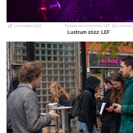
1 december 2022
Feesten en activiteiten
,
LEF
,
15e lustrum
Lustrum 2022: LEF