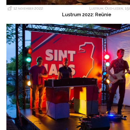
12 november 2022
Lustrum
,
Oud-leden
,
15
Lustrum 2022: Reünie